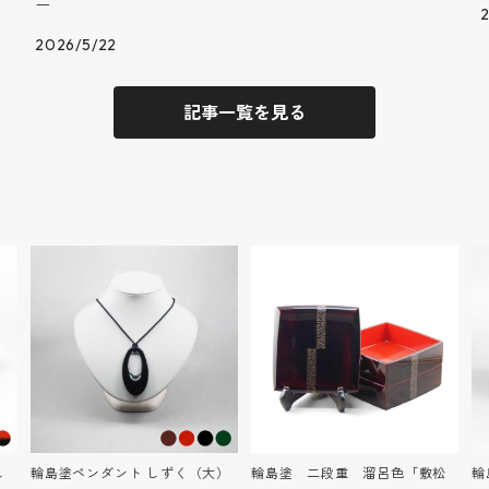
ー
2026/5/22
記事一覧を見る
し
輪島塗ペンダント しずく（大）
輪島塗 二段重 溜呂色「敷松
輪