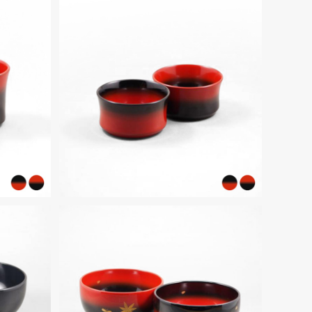
SOLD OUT
し塗［朱
輪島塗ぐいのみ 臼型 ぼかし塗［朱
×黒］
¥16,500
 総塗
輪島塗深型汁椀 3寸6分 ぼかし塗
［黒×朱］ 春秋蒔絵