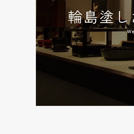
輪島塗しお
We