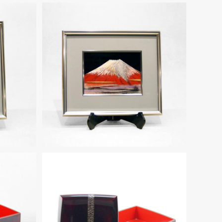
」沈金
輪島塗 三号パネル「赤富士」沈金
¥143,000
輪島塗 二段重 溜呂色「敷松葉」蒔