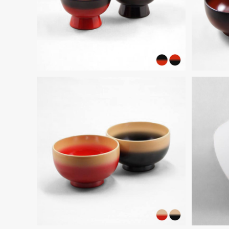
¥16,500
SOLD OUT
輪島
輪島塗深型汁椀 3寸8分 ぼかし塗
［白］
¥25,300