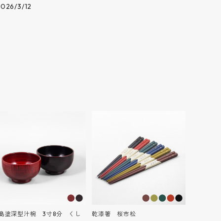
2026/3/12
島塗深型汁椀 3寸8分 くし
乾漆箸 桜市松