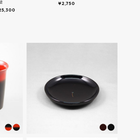
塗
¥2,750
25,300
SOLD OUT
ぼかし塗
輪島塗 木皿 3寸5分 四葉クローバ
ー蒔絵
¥18,700