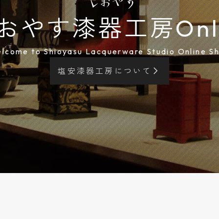
やす漆器工房Onlin
lcome to Shioyasu Lacquerware Studio Online S
塩安漆器工房について