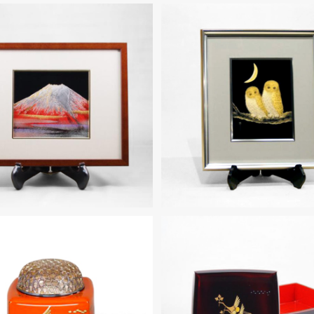
 一号パネル「赤富士」沈金
輪島塗 三号パネル「梟
¥60,500
¥143,000
SOLD OUT
香炉 四角(小)洗朱呂色「鶴」