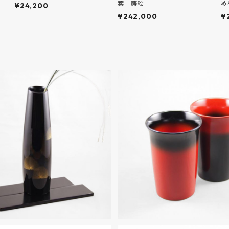
葉」蒔絵
め
¥24,200
¥242,000
¥
SOLD OUT
SOLD OUT
島塗 口切花器 盛松沈金
輪島塗 端反カップ 特大 
［朱×黒］
¥66,000
¥30,800