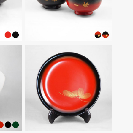
¥49,500
（大）
輪島塗 干菓子器 ぼかし塗 「風の
松」沈金
¥38,500