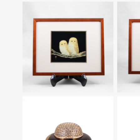
輪島塗 一号パネル「梟」沈金
輪島塗
¥60,500
輪島塗香炉 三ッ足(小)黒呂色「遠山
輪島塗