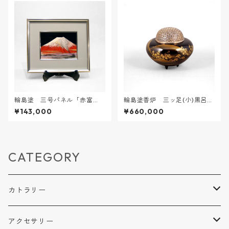
輪島塗 三号パネル「赤富
輪島塗香炉 三ッ足(小)黒呂色
士」沈金
「遠山に春秋」蒔絵
¥143,000
¥660,000
CATEGORY
カトラリー
箸
アクセサリー