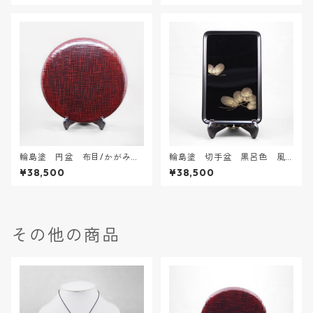
輪島塗 円盆 布目/かがみ
輪島塗 切手盆 黒呂色 風
こ 大
の松沈金
¥38,500
¥38,500
その他の商品