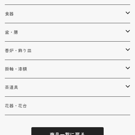
乾漆（滑らない箸）
ペンダント
食器
塗り
指輪
椀
盆・膳
乾漆×塗り（先乾漆）
イヤリング・ピアス
ぐいのみ
盆
香炉・飾り皿
ブローチ
カップ
香炉
掛軸・漆額
ブレスレット・バングル
皿
飾り皿
掛軸
茶道具
鉢
漆額
干菓子器
花器・花台
重箱
棗
商品一覧に戻る