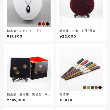
輪島塗ペンダント しずく
輪島塗 円盆 布目/黒塗 小
（中）
¥19,800
¥22,000
輪島塗 三段重 黒呂色 飛
乾漆箸
花沈金
¥385,000
¥1,870