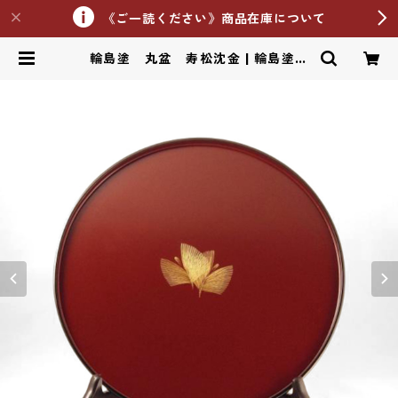
《ご一読ください》商品在庫について
輪島塗 丸盆 寿松沈金 | 輪島塗し
おやす漆器工房Online Shop