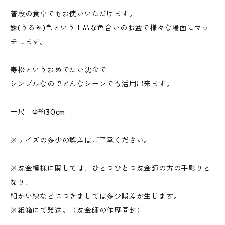
普段の食卓でもお使いいただけます。
姝(うるみ)色という上品な色合いのお盆で様々な場面にマッ
チします。
寿松というおめでたい沈金で
シンプルなのでどんなシーンでも活用出来ます。
一尺 Φ約30cm
※サイズの多少の誤差はご了承ください。
※沈金模様に関しては、ひとつひとつ沈金師の方の手彫りと
なり、
細かい線などにつきましては多少誤差が生じます。
※紙箱にて発送。（沈金師の作歴同封）