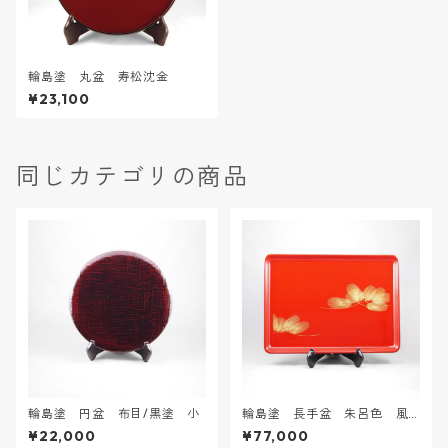
輪島塗 丸盆 寿松沈金
¥23,100
同じカテゴリの商品
輪島塗 円盆 布目/黒塗 小
輪島塗 長手盆 朱呂色 風
の松沈金
¥22,000
¥77,000