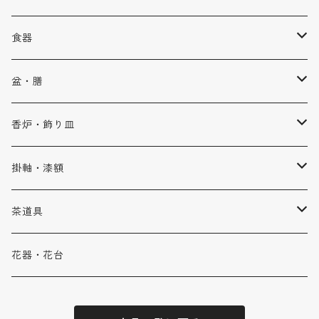
乾漆（滑らない箸）
ペンダント
食器
塗り
指輪
椀
盆・膳
乾漆×塗り（先乾漆）
イヤリング・ピアス
ぐいのみ
盆
香炉・飾り皿
ブローチ
カップ
香炉
掛軸・漆額
ブレスレット・バングル
皿
飾り皿
掛軸
茶道具
鉢
漆額
干菓子器
花器・花台
重箱
棗