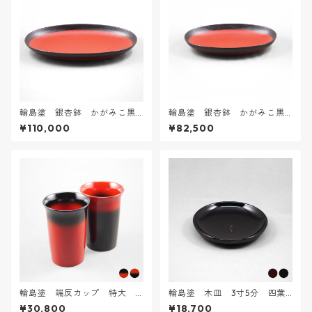
輪島塗 銀杏鉢 かがみこ黒
輪島塗 銀杏鉢 かがみこ黒
朱ぼかし 3L
朱ぼかし 2L
¥110,000
¥82,500
輪島塗 端反カップ 特大
輪島塗 木皿 3寸5分 四葉
ぼかし塗［朱×黒］
クローバー蒔絵
¥30,800
¥18,700