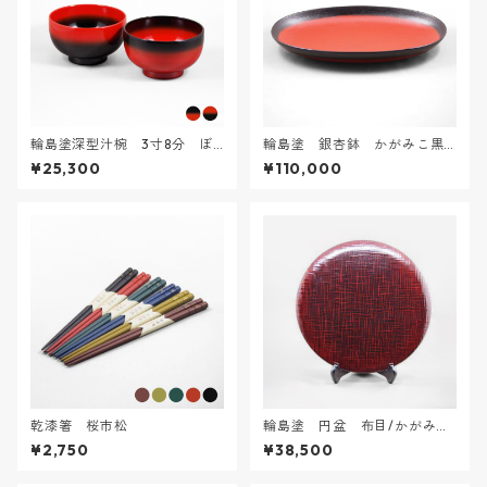
輪島塗深型汁椀 3寸8分 ぼ
輪島塗 銀杏鉢 かがみこ黒
かし塗［黒×朱］
朱ぼかし 3L
¥25,300
¥110,000
乾漆箸 桜市松
輪島塗 円盆 布目/かがみ
こ 大
¥2,750
¥38,500