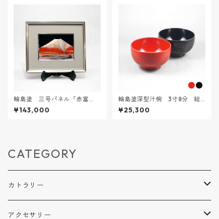
輪島塗 三号パネル「赤富
輪島塗深型汁椀 3寸8分 総
士」沈金
塗
¥143,000
¥25,300
CATEGORY
カトラリー
箸
アクセサリー