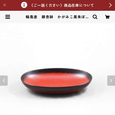
《ご一読ください》商品在庫について
輪島塗 銀杏鉢 かがみこ黒朱ぼか
し L | 輪島塗しおやす漆器工房Onl
ine Shop