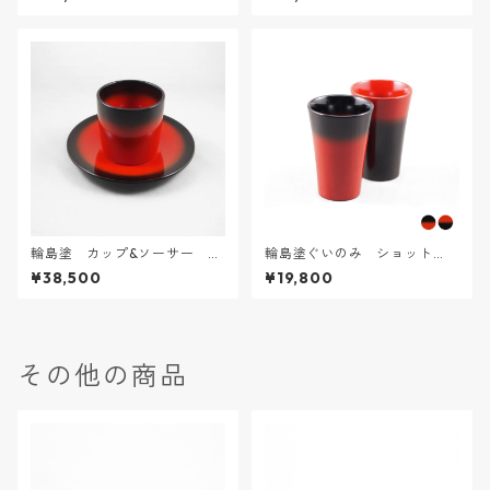
輪島塗 カップ&ソーサー ぼ
輪島塗ぐいのみ ショット
かし塗
型 ぼかし塗［朱×黒］
¥38,500
¥19,800
その他の商品