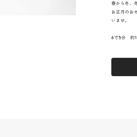
春から冬、
お正月のお
いませ。
6寸5分 約19