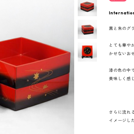
Internatio
黒と朱のグ
とても華や
かせないお
漆の色の中
美味しく感
さらに流れ
イメージし