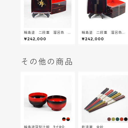
輪島塗 二段重 溜呂色
輪島塗 二段重 溜呂色
「松喰鶴」蒔絵
「敷松葉」蒔絵
¥242,000
¥242,000
その他の商品
輪島塗深型汁椀 3寸8分
乾漆箸 金紗