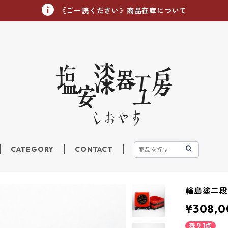
《ご一読ください》商品在庫について
CATEGORY
CONTACT
輪島塗二
¥308,0
残り1点