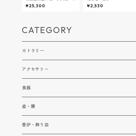
ぼかし塗［黒×朱］
¥25,300
¥2,530
CATEGORY
カトラリー
箸
アクセサリー
乾漆（滑らない箸）
ペンダント
食器
塗り
指輪
椀
盆・膳
乾漆×塗り（先乾漆）
イヤリング・ピアス
ぐいのみ
盆
香炉・飾り皿