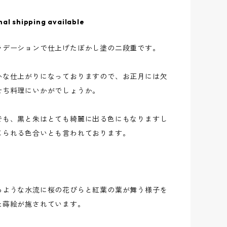
nal shipping available
ラデーションで仕上げたぼかし塗の二段重です。
かな仕上がりになっておりますので、お正月には欠
せち料理にいかがでしょうか。
でも、黒と朱はとても綺麗に出る色にもなりますし
じられる色合いとも言われております。
るような水流に桜の花びらと紅葉の葉が舞う様子を
た蒔絵が施されています。