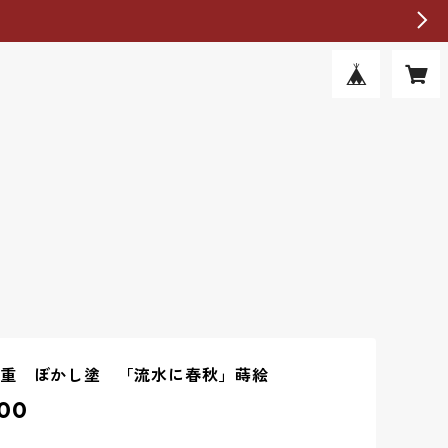
段重 ぼかし塗 「流水に春秋」蒔絵
00