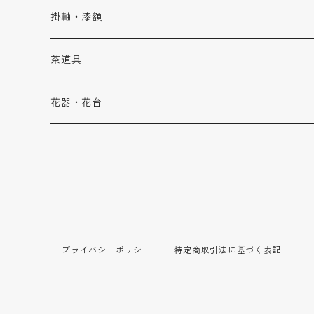
ブローチ
カップ
香炉
掛軸・漆額
ブレスレット・バングル
皿
飾り皿
掛軸
茶道具
鉢
漆額
干菓子器
花器・花台
重箱
棗
茶杓
プライバシーポリシー
特定商取引法に基づく表記