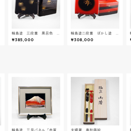
輪島塗 三段重 黒呂色
輪島塗二段重 ぼかし塗
飛花沈金
「松喰鶴」蒔絵
¥385,000
¥308,000
輪島塗 三号パネル「赤富
夫婦箸 春秋蒔絵