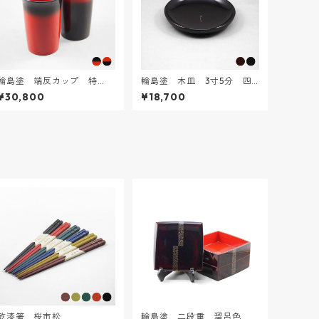
輪島塗 端反カップ 特
輪島塗 木皿 3寸5分 四
大 ぼかし塗［朱×黒］
葉クローバー蒔絵
¥30,800
¥18,700
乾漆箸 桜市松
輪島塗 二段重 溜呂色